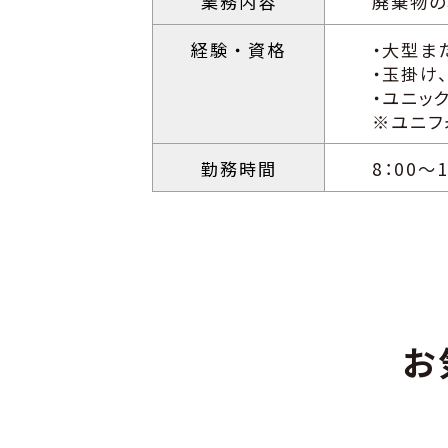
業務内容
廃棄物の
経験
・資格
・大型ま
・玉掛け
・ユニッ
※ユニフ
勤務時間
8：00～1
お